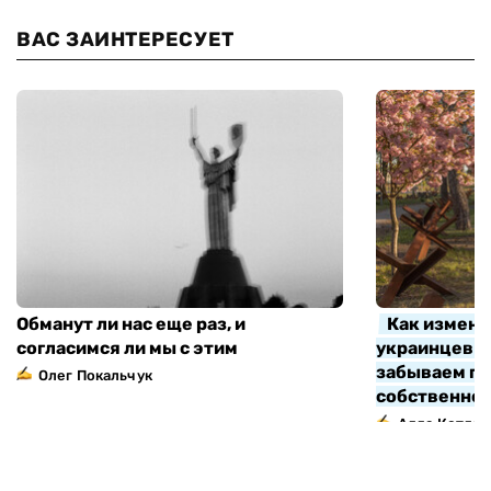
ВАС ЗАИНТЕРЕСУЕТ
Обманут ли нас еще раз, и
Как измени
согласимся ли мы с этим
украинцев з
забываем про
Олег Покальчук
собственно
Алла Котляр