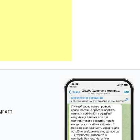
egram