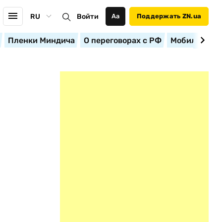
RU
Войти
Аа
Поддержать ZN.ua
Пленки Миндича
О переговорах с РФ
Мобилизация