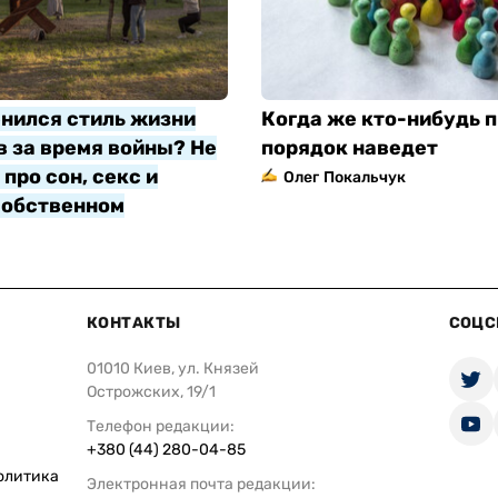
нился стиль жизни
Когда же кто-нибудь п
 за время войны? Не
порядок наведет
про сон, секс и
Олег Покальчук
собственном
яр
КОНТАКТЫ
СОЦС
01010 Киев, ул. Князей
Острожских, 19/1
Телефон редакции:
+380 (44) 280-04-85
олитика
Электронная почта редакции: