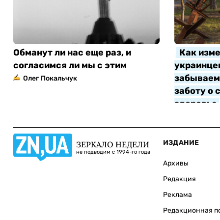
Обманут ли нас еще раз, и
Как изме
согласимся ли мы с этим
украинцев
забываем 
Олег Покальчук
заботу о 
здоровье
Алла Котл
ИЗДАНИЕ
ЗЕРКАЛО НЕДЕЛИ
не подводим с 1994-го года
Архивы
Редакция
Реклама
Редакционная п