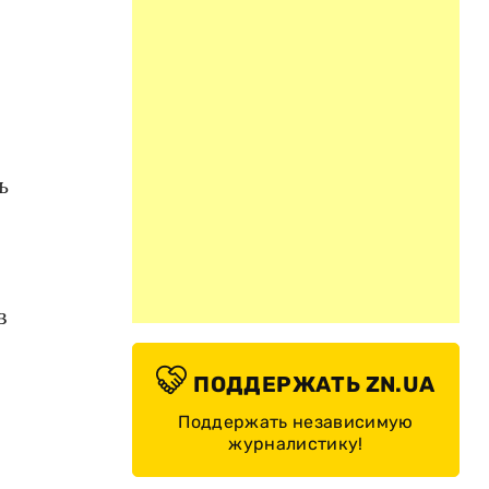
ь
в
ПОДДЕРЖАТЬ ZN.UA
Поддержать независимую
журналистику!