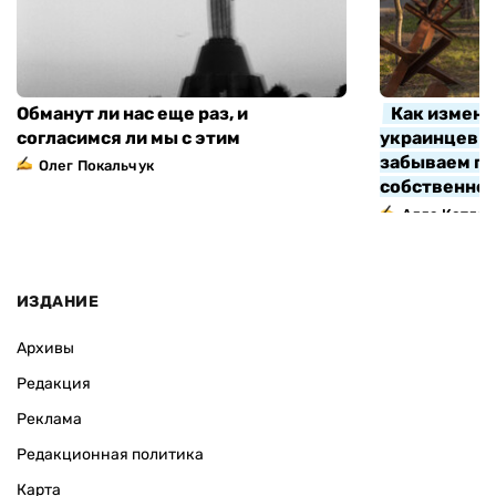
Обманут ли нас еще раз, и
Как измени
согласимся ли мы с этим
украинцев з
забываем про
Олег Покальчук
собственно
Алла Котляр
ИЗДАНИЕ
Архивы
Редакция
Реклама
Редакционная политика
Карта