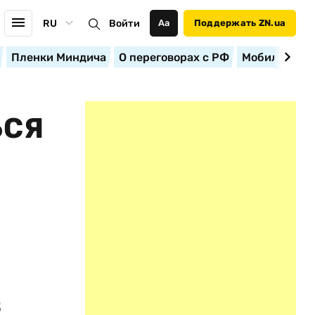
RU
Войти
Аа
Поддержать ZN.ua
Пленки Миндича
О переговорах с РФ
Мобилизация
ЬСЯ
в