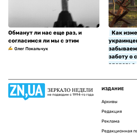
Обманут ли нас еще раз, и
Как изме
согласимся ли мы с этим
украинцев
забываем 
Олег Покальчук
заботу о 
здоровье
Алла Котл
ИЗДАНИЕ
ЗЕРКАЛО НЕДЕЛИ
не подводим с 1994-го года
Архивы
Редакция
Реклама
Редакционная п