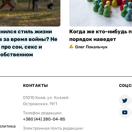
нился стиль жизни
Когда же кто-нибудь п
 за время войны? Не
порядок наведет
про сон, секс и
Олег Покальчук
собственном
яр
КОНТАКТЫ
СОЦС
01010 Киев, ул. Князей
Острожских, 19/1
Телефон редакции:
+380 (44) 280-04-85
олитика
Электронная почта редакции: