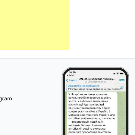
egram