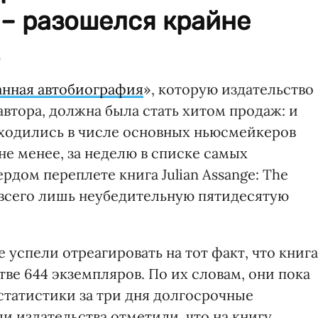
– разошелся крайне
.
анная автобиография
», которую издательство
автора, должна была стать хитом продаж: и
находились в числе основных ньюсмейкеров
не менее, за неделю в списке самых
дом переплете книга Julian Assange: The
а всего лишь неубедительную пятидесятую
 успели отреагировать на тот факт, что книга
тве 644 экземпляров. По их словам, они пока
статистики за три дня долгосрочные
ли издательства отметили, что на книгу