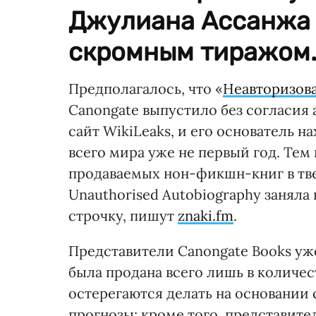
Джулиана Ассанжа 
скромным тиражом
Предполагалось, что «
Неавторизов
Canongate выпустило без согласия 
сайт WikiLeaks, и его основатель 
всего мира уже не первый год. Тем 
продаваемых нон-фикшн-книг в твер
Unauthorised Autobiography занял
строчку, пишут
znaki.fm
.
Представители Canongate Books уже
была продана всего лишь в количес
остерегаются делать на основании 
прогнозы; кроме того, представите