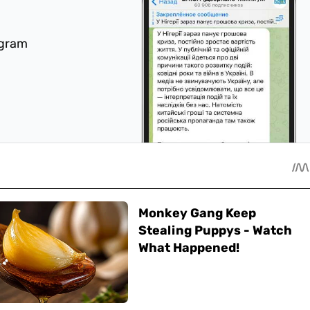
egram