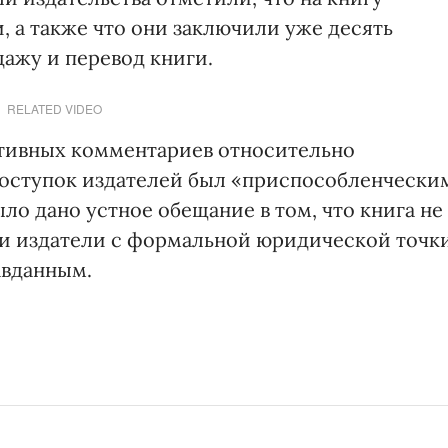
 а также что они заключили уже десять
ажу и перевод книги.
RELATED VIDEO
ативных комментариев относительно
 поступок издателей был «приспособленчески
ыло дано устное обещание в том, что книга не
ами издатели с формальной юридической точк
авданным.