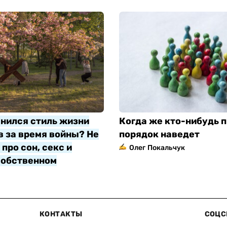
нился стиль жизни
Когда же кто-нибудь п
 за время войны? Не
порядок наведет
про сон, секс и
Олег Покальчук
собственном
яр
КОНТАКТЫ
СОЦС