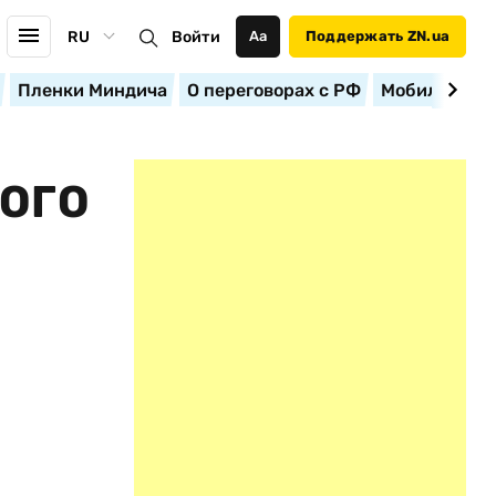
RU
Войти
Аа
Поддержать ZN.ua
Пленки Миндича
О переговорах с РФ
Мобилизация
ОГО