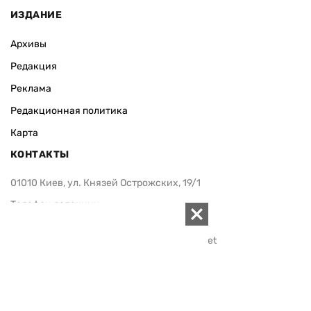
ИЗДАНИЕ
Архивы
Редакция
Реклама
Редакционная политика
Карта
КОНТАКТЫ
01010 Киев, ул. Князей Острожских, 19/1
Телефон редакции:
+380 (44) 280-04-85
Электронная почта редакции:
zn94@ukr.net
Электронная почта службы новостей:
editor@zn.ua
СОЦСЕТИ