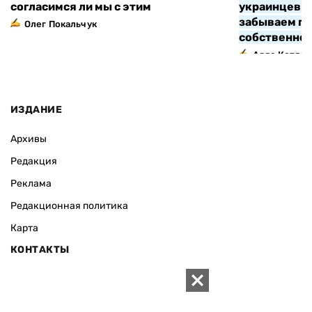
согласимся ли мы с этим
украинцев з
забываем про
Олег Покальчук
собственно
Алла Котляр
ИЗДАНИЕ
Архивы
Редакция
Реклама
Редакционная политика
Карта
КОНТАКТЫ
01010 Киев, ул. Князей Острожских, 19/1
Телефон редакции: