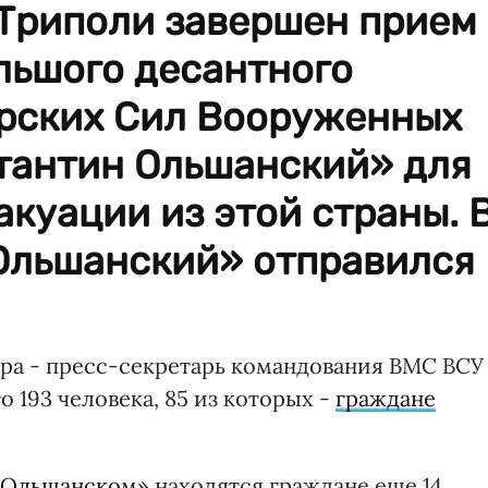
 Триполи завершен прием
льшого десантного
рских Сил Вооруженных
тантин Ольшанский» для
куации из этой страны. 
 Ольшанский» отправился
ра - пресс-секретарь командования ВМС ВСУ
о 193 человека, 85 из которых -
граждане
 Ольшанском»
находятся граждане еще 14