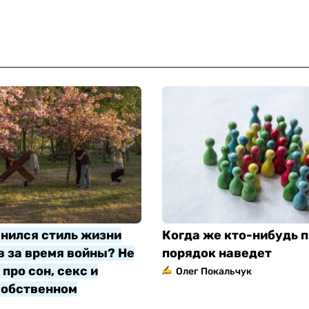
нился стиль жизни
Когда же кто-нибудь п
 за время войны? Не
порядок наведет
про сон, секс и
Олег Покальчук
собственном