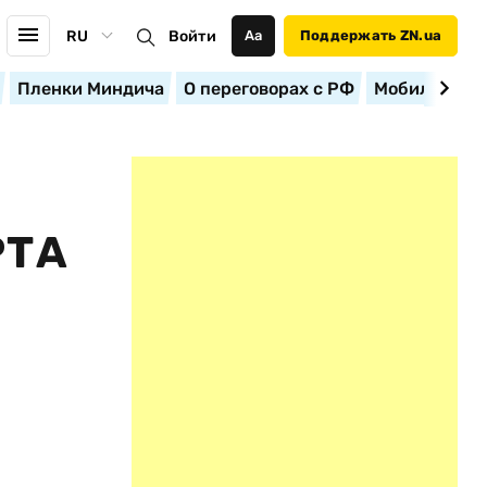
RU
Войти
Аа
Поддержать ZN.ua
Пленки Миндича
О переговорах с РФ
Мобилизация
РТА