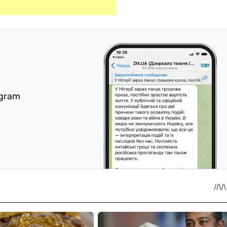
egram