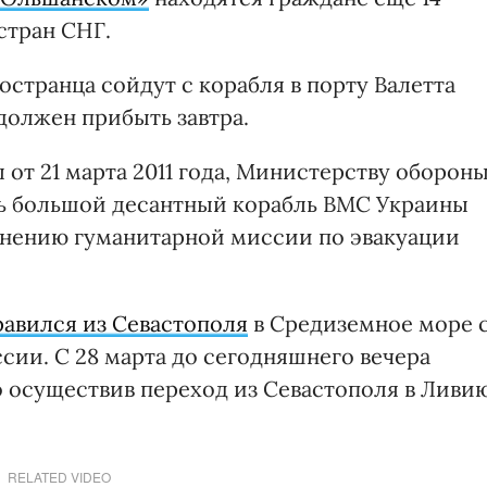
 стран СНГ.
странца сойдут с корабля в порту Валетта
 должен прибыть завтра.
 от 21 марта 2011 года, Министерству оборон
ть большой десантный корабль ВМС Украины
нению гуманитарной миссии по эвакуации
равился из Севастополя
в Средиземное море 
ии. С 28 марта до сегодняшнего вечера
 осуществив переход из Севастополя в Ливию
RELATED VIDEO