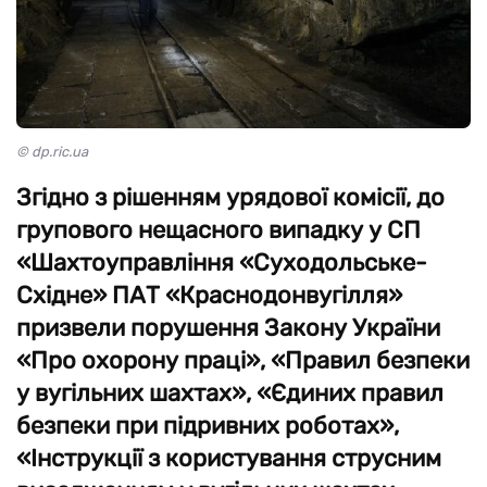
© dp.ric.ua
Згідно з рішенням урядової комісії, до
групового нещасного випадку у СП
«Шахтоуправління «Суходольське-
Східне» ПАТ «Краснодонвугілля»
призвели порушення Закону України
«Про охорону праці», «Правил безпеки
у вугільних шахтах», «Єдиних правил
безпеки при підривних роботах»,
«Інструкції з користування струсним