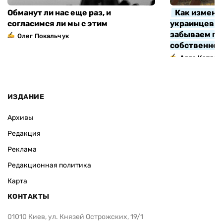
Обманут ли нас еще раз, и
Как измени
согласимся ли мы с этим
украинцев з
забываем про
Олег Покальчук
собственно
Алла Котляр
ИЗДАНИЕ
Архивы
Редакция
Реклама
Редакционная политика
Карта
КОНТАКТЫ
01010 Киев, ул. Князей Острожских, 19/1