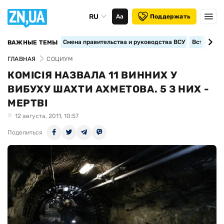
RU
Аа
Поддержать
Смена правительства и руководства ВСУ
Вступление
ВАЖНЫЕ ТЕМЫ
ГЛАВНАЯ
СОЦИУМ
КОМІСІЯ НАЗВАЛА 11 ВИННИХ У
ВИБУХУ ШАХТИ АХМЕТОВА. 5 З НИХ -
МЕРТВІ
12 августа, 2011, 10:57
Поделиться