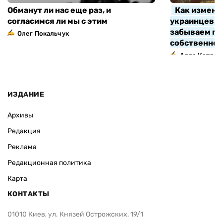
Обманут ли нас еще раз, и
Как измени
согласимся ли мы с этим
украинцев з
забываем про
Олег Покальчук
собственно
Алла Котляр
ИЗДАНИЕ
Архивы
Редакция
Реклама
Редакционная политика
Карта
КОНТАКТЫ
01010 Киев, ул. Князей Острожских, 19/1