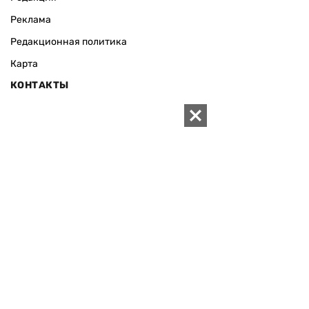
Реклама
Редакционная политика
Карта
КОНТАКТЫ
01010 Киев, ул. Князей Острожских, 19/1
Телефон редакции:
+380 (44) 280-04-85
Электронная почта редакции:
zn94@ukr.net
Электронная почта службы новостей:
editor@zn.ua
СОЦСЕТИ
ПОДДЕРЖАТЬ ZN.UA
Поддержать независимую