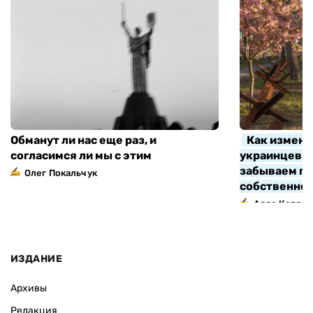
Обманут ли нас еще раз, и
Как измени
согласимся ли мы с этим
украинцев з
забываем про
Олег Покальчук
собственно
Алла Котляр
ИЗДАНИЕ
Архивы
Редакция