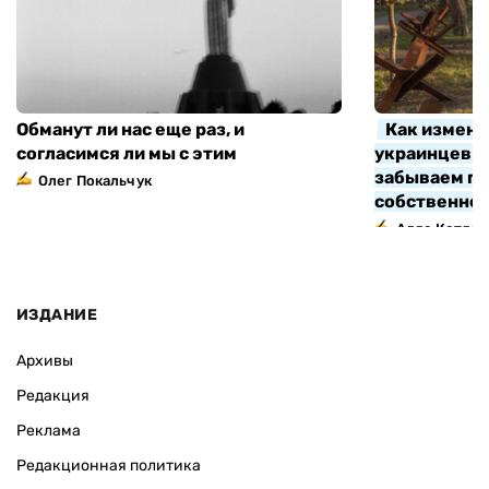
Обманут ли нас еще раз, и
Как измени
согласимся ли мы с этим
украинцев з
забываем про
Олег Покальчук
собственно
Алла Котляр
ИЗДАНИЕ
Архивы
Редакция
Реклама
Редакционная политика