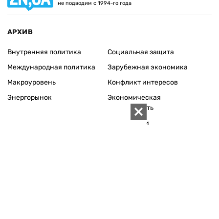
не подводим с 1994-го года
АРХИВ
Внутренняя политика
Социальная защита
Международная политика
Зарубежная экономика
Макроуровень
Конфликт интересов
Энергорынок
Экономическая
безопасность
Приватизация
Персоналии
Экономика регионов
Социум
Наука
История
Технологии
Круг семьи
Среда обитания
Туризм
Церковь
Собственность
Культура