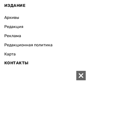
ИЗДАНИЕ
Архивы
Редакция
Реклама
Редакционная политика
Карта
КОНТАКТЫ
01010 Киев, ул. Князей Острожских, 19/1
Телефон редакции:
+380 (44) 280-04-85
Электронная почта редакции:
zn94@ukr.net
Электронная почта службы новостей:
editor@zn.ua
СОЦСЕТИ