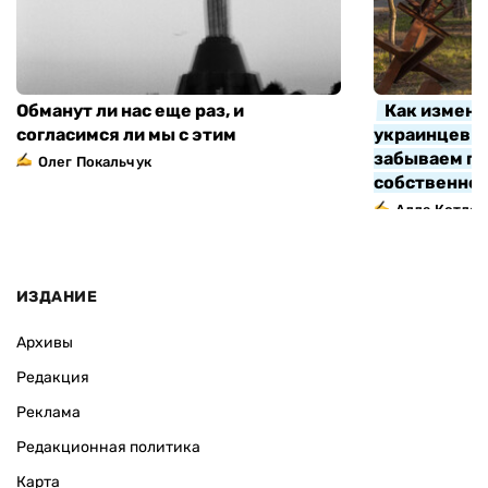
Обманут ли нас еще раз, и
Как измени
согласимся ли мы с этим
украинцев з
забываем про
Олег Покальчук
собственно
Алла Котляр
ИЗДАНИЕ
Архивы
Редакция
Реклама
Редакционная политика
Карта