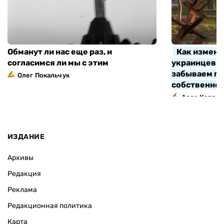
Обманут ли нас еще раз, и
Как измени
согласимся ли мы с этим
украинцев з
забываем про
Олег Покальчук
собственно
Алла Котляр
ИЗДАНИЕ
Архивы
Редакция
Реклама
Редакционная политика
Карта