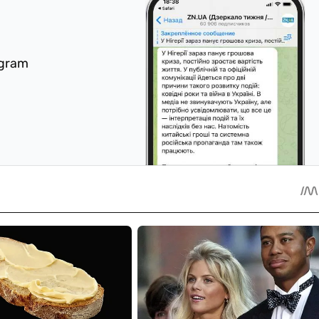
egram