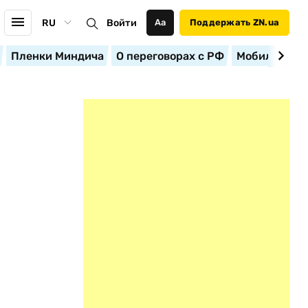
RU
Войти
Аа
Поддержать ZN.ua
Пленки Миндича
О переговорах с РФ
Мобилизация