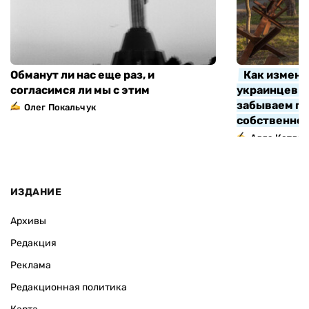
Обманут ли нас еще раз, и
Как измени
согласимся ли мы с этим
украинцев з
забываем про
Олег Покальчук
собственно
Алла Котляр
ИЗДАНИЕ
Архивы
Редакция
Реклама
Редакционная политика