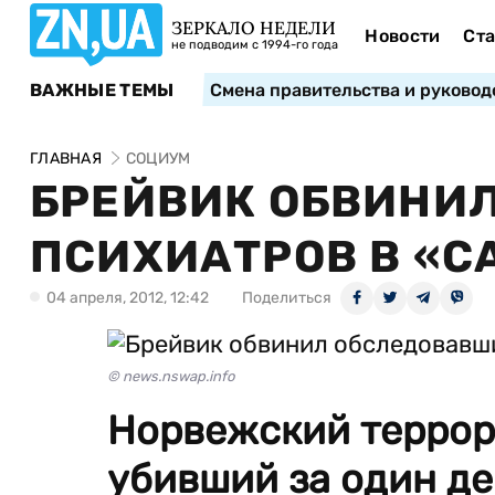
ЗЕРКАЛО НЕДЕЛИ
Новости
Ста
не подводим с 1994-го года
ВАЖНЫЕ ТЕМЫ
Смена правительства и руковод
ГЛАВНАЯ
СОЦИУМ
БРЕЙВИК ОБВИНИ
ПСИХИАТРОВ В «С
04 апреля, 2012, 12:42
Поделиться
© news.nswap.info
Норвежский террор
убивший за один де