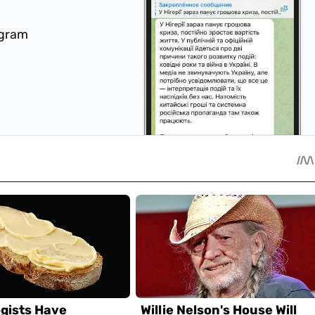
egram