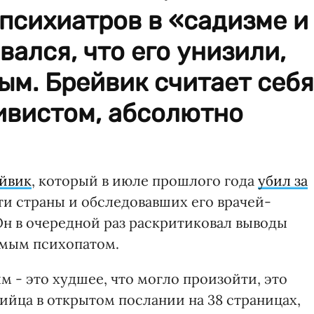
психиатров в «садизме и
вался, что его унизили,
м. Брейвик считает себя
ивистом, абсолютно
йвик
, который в июле прошлого года
убил за
сти страны и обследовавших его врачей-
Он в очередной раз раскритиковал выводы
емым психопатом.
 - это худшее, что могло произойти, это
ийца в открытом послании на 38 страницах,