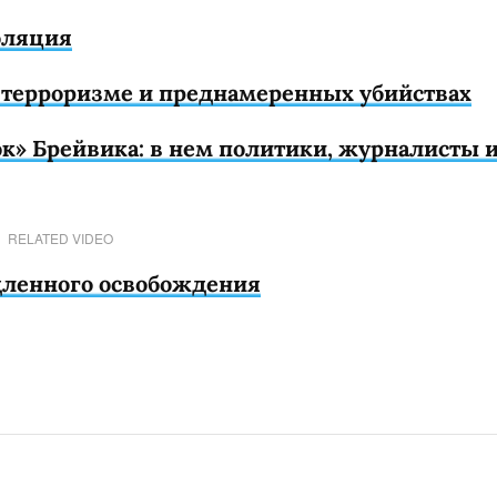
оляция
 терроризме и преднамеренных убийствах
к» Брейвика: в нем политики, журналисты 
RELATED VIDEO
едленного освобождения