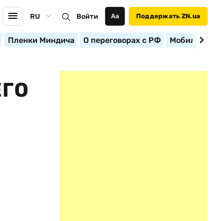
RU
Войти
Аа
Поддержать ZN.ua
Пленки Миндича
О переговорах с РФ
Мобилизация
ЕГО