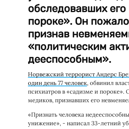
обследовавших его 
пороке». Он пожало
признав невменяемы
«политическим акт
дееспособным».
Норвежский террорист Андерс Бре
один день 77 человек
, обвинил вла
психиатров в «садизме и пороке». 
медиков, признавших его невменя
«Признать человека недееспособным
унижение», - написал 33-летний уб