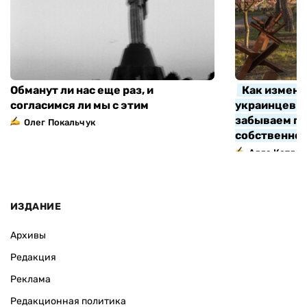
Обманут ли нас еще раз, и
Как измени
согласимся ли мы с этим
украинцев з
забываем про
Олег Покальчук
собственно
Алла Котляр
ИЗДАНИЕ
Архивы
Редакция
Реклама
Редакционная политика