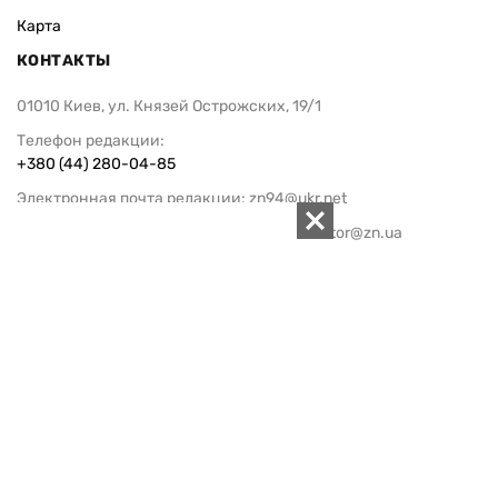
Карта
КОНТАКТЫ
01010 Киев, ул. Князей Острожских, 19/1
Телефон редакции:
+380 (44) 280-04-85
Электронная почта редакции:
zn94@ukr.net
Электронная почта службы новостей:
editor@zn.ua
СОЦСЕТИ
ПОДДЕРЖАТЬ ZN.UA
Поддержать независимую
журналистику!