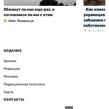
Обманут ли нас еще раз, и
Как измени
согласимся ли мы с этим
украинцев з
забываем про
Олег Покальчук
собственно
Алла Котляр
ИЗДАНИЕ
Архивы
Редакция
Реклама
Редакционная политика
Карта
КОНТАКТЫ