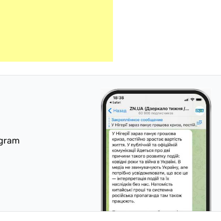
egram