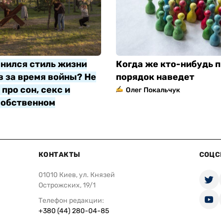
нился стиль жизни
Когда же кто-нибудь п
 за время войны? Не
порядок наведет
про сон, секс и
Олег Покальчук
собственном
яр
КОНТАКТЫ
СОЦС
01010 Киев, ул. Князей
Острожских, 19/1
Телефон редакции:
+380 (44) 280-04-85