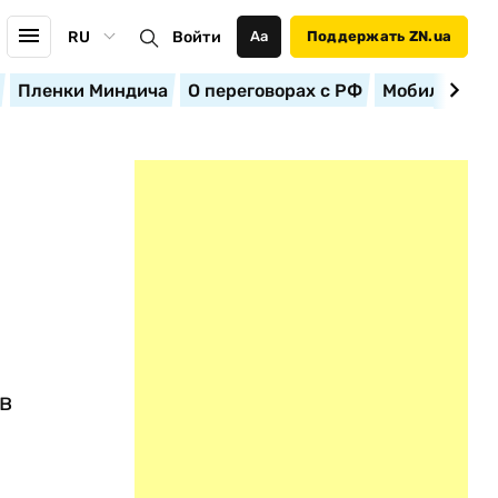
RU
Войти
Аа
Поддержать ZN.ua
Пленки Миндича
О переговорах с РФ
Мобилизация