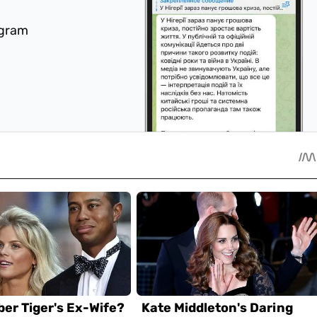
egram