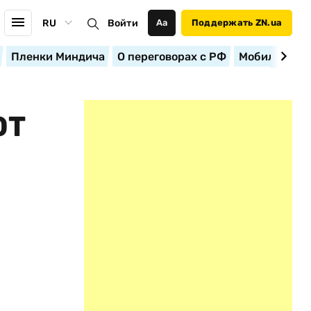
RU
Войти
Аа
Поддержать ZN.ua
Пленки Миндича
О переговорах с РФ
Мобилизация
ОТ