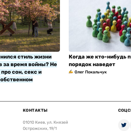
нился стиль жизни
Когда же кто-нибудь п
 за время войны? Не
порядок наведет
про сон, секс и
Олег Покальчук
собственном
яр
КОНТАКТЫ
СОЦС
01010 Киев, ул. Князей
Острожских, 19/1