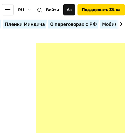
RU
Войти
Аа
Поддержать ZN.ua
Пленки Миндича
О переговорах с РФ
Мобилизация