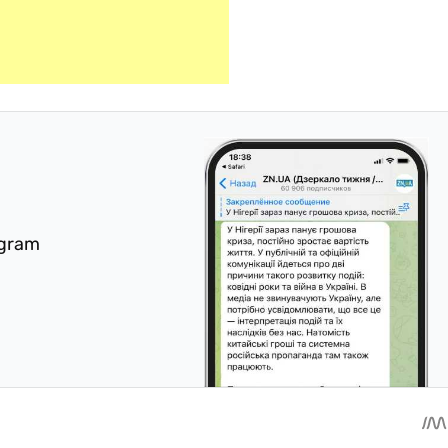
egram