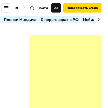
RU
Войти
Аа
Поддержать ZN.ua
Пленки Миндича
О переговорах с РФ
Мобилизация