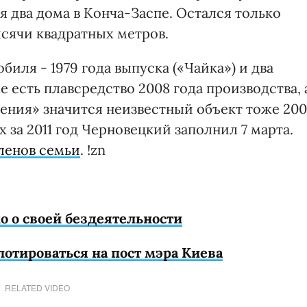
 два дома в Конча-Заспе. Остался только
ысячи квадратных метров.
биля - 1979 года выпуска («Чайка») и два
е есть плавсредство 2008 года производства, 
жения» значится неизвестный объект тоже 20
 за 2011 год Черновецкий заполнил 7 марта.
ленов семьи
. !zn
о о своей бездеятельности
отироваться на пост мэра Киева
RELATED VIDEO