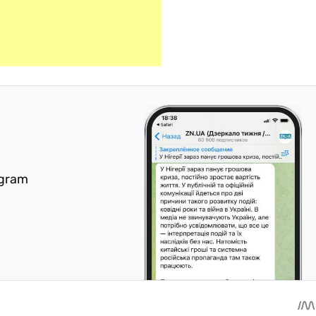
egram