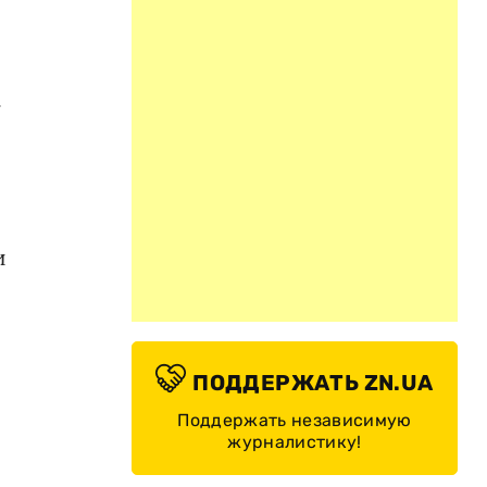
-
и
ПОДДЕРЖАТЬ ZN.UA
Поддержать независимую
журналистику!