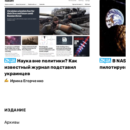
Наука вне политики? Как
В NASA
известный журнал подставил
пилотируемы
украинцев
Ирина Егорченко
ИЗДАНИЕ
Архивы