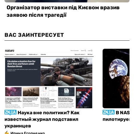
ВАС ЗАИНТЕРЕСУЕТ
Наука вне политики? Как
В NASA
известный журнал подставил
пилотируемы
украинцев
Ирина Егорченко