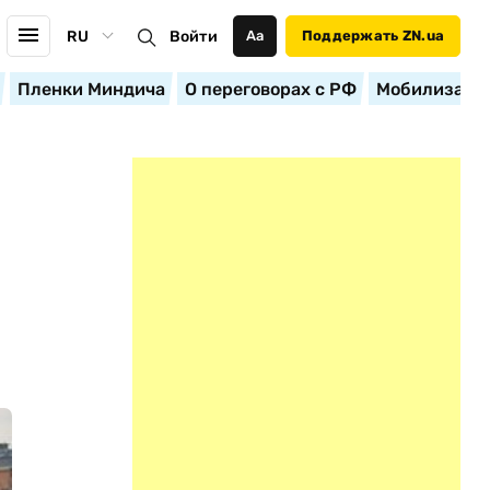
RU
Войти
Аа
Поддержать ZN.ua
Пленки Миндича
О переговорах с РФ
Мобилизация