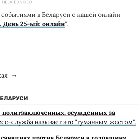
RELATED VIDEO
а событиями в Беларуси с нашей онлайн
. День 25-ый: онлайн
".
кая
БЕЛАРУСИ
0 политзаключенных, осужденных за
есс-служба называет это "гуманным жестом".
 санкциях против Беларуси в годовщину