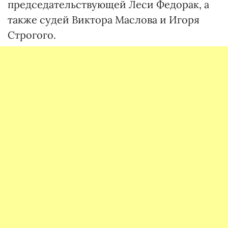
председательствующей Леси Федорак, а
также судей Виктора Маслова и Игоря
Строгого.