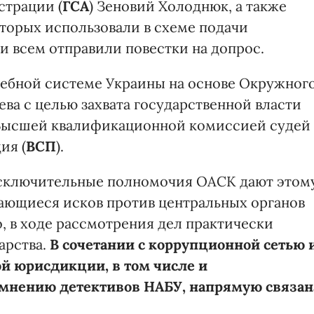
страции (
ГСА
) Зеновий Холоднюк, а также
оторых использовали в схеме подачи
и всем отправили повестки на допрос.
удебной системе Украины на основе Окружног
ва с целью захвата государственной власти
 Высшей квалификационной комиссией судей
ия (
ВСП
).
 исключительные полномочия ОАСК дают этом
сающиеся исков против центральных органов
о, в ходе рассмотрения дел практически
арства.
В сочетании с коррупционной сетью 
й юрисдикции, в том числе и
о мнению детективов НАБУ, напрямую связан