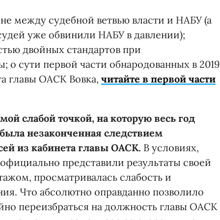
не между судебной ветвью власти и НАБУ (а
судей уже обвинили НАБУ в давлении);
стью двойных стандартов при
 о сути первой части обнародованных в 2019
та главы ОАСК Вовка,
читайте в первой части
амой слабой точкой, на которую весь год
 была незаконченная следствием
сей из кабинета главы ОАСК.
В условиях,
и официально представили результаты своей
тажом, просматривалась слабость и
ия. Что абсолютно оправданно позволило
ойно переизбраться на должность главы ОАСК