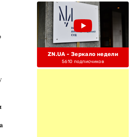
о
ZN.UA - Зеркало недели
5610 подписчиков
у
и
а