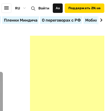
RU
Войти
Аа
Поддержать ZN.ua
Пленки Миндича
О переговорах с РФ
Мобилизация