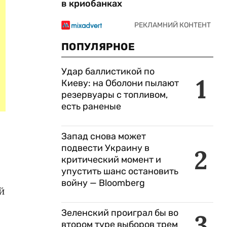
в криобанках
ПОПУЛЯРНОЕ
Удар баллистикой по
1
Киеву: на Оболони пылают
резервуары с топливом,
есть раненые
Запад снова может
подвести Украину в
2
критический момент и
упустить шанс остановить
войну — Bloomberg
й
Зеленский проиграл бы во
3
втором туре выборов трем