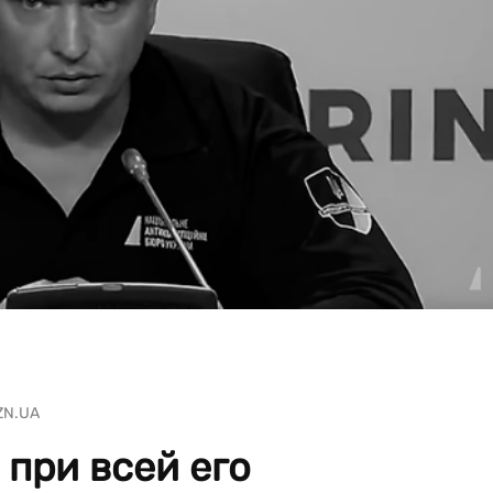
ZN.UA
при всей его