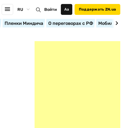
RU
Войти
Аа
Поддержать ZN.ua
Пленки Миндича
О переговорах с РФ
Мобилизация