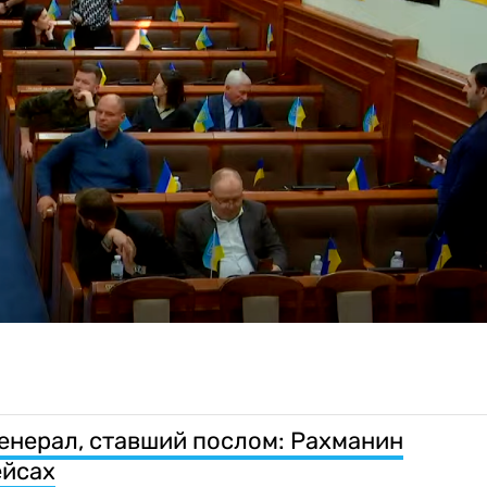
енерал, ставший послом: Рахманин
ейсах