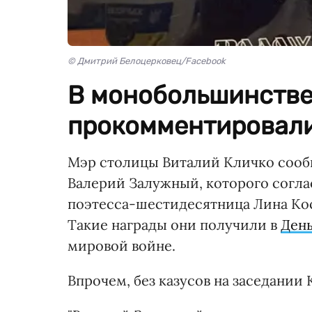
© Дмитрий Белоцерковец/Facebook
В монобольшинстве 
прокомментировали
Мэр столицы Виталий Кличко соо
Валерий Залужный, которого соглас
поэтесса-шестидесятница Лина К
Такие награды они получили в
День
мировой войне.
Впрочем, без казусов на заседании 