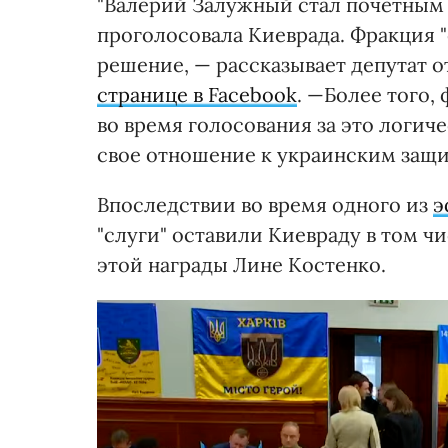
"Валерий Залужный стал почетным 
проголосовала Киеврада. Фракция "
решение, — рассказывает депутат о
странице в Facebook
. —Более того,
во время голосования за это логич
свое отношение к украинским защ
Впоследствии во время одного из
э
"слуги" оставили Киевраду в том ч
этой награды Лине Костенко.