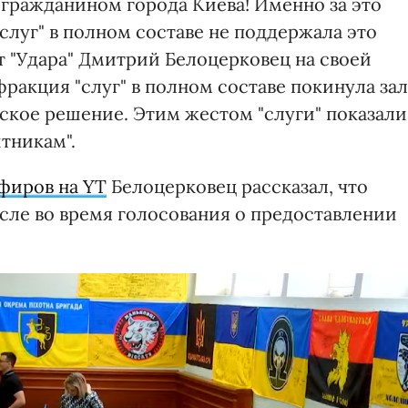
гражданином города Киева! Именно за это
слуг" в полном составе не поддержала это
т "Удара" Дмитрий Белоцерковец на своей
 фракция "слуг" в полном составе покинула зал
еское решение. Этим жестом "слуги" показали
итникам".
фиров на YT
Белоцерковец рассказал, что
исле во время голосования о предоставлении