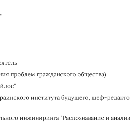
"
еятель
ния проблем гражданского общества)
Эйдос"
раинского института будущего, шеф-редакт
льного инжиниринга "Распознавание и анализ