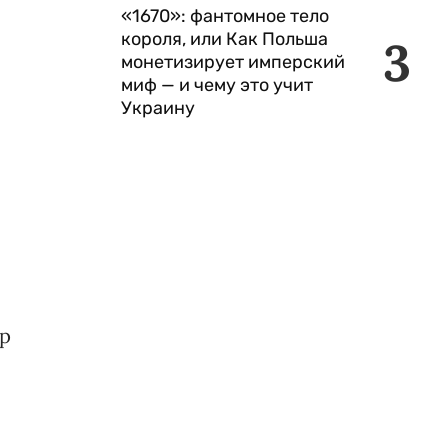
«1670»: фантомное тело
короля, или Как Польша
3
монетизирует имперский
миф — и чему это учит
Украину
ор