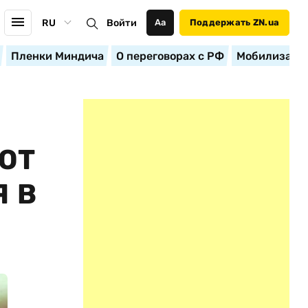
RU
Войти
Аа
Поддержать ZN.ua
Пленки Миндича
О переговорах с РФ
Мобилизация
ЮТ
Я В