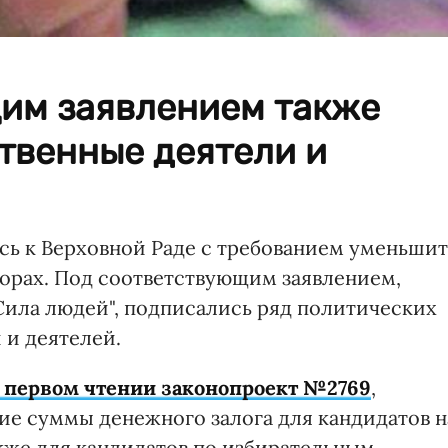
им заявлением также
твенные деятели и
ь к Верховной Раде с требованием уменьшит
ыборах. Под соответствующим заявлением,
Сила людей", подписались ряд политических
 и деятелей.
в первом чтении законопроект №2769
,
е суммы денежного залога для кандидатов н
акже для кандидатов по избирательным