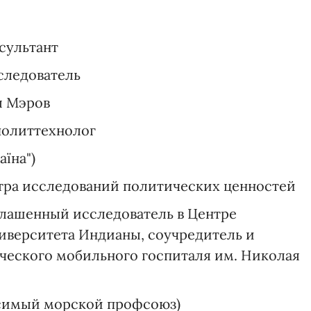
сультант
следователь
ы Мэров
политтехнолог
їна")
тра исследований политических ценностей
глашенный исследователь в Центре
иверситета Индианы, соучредитель и
ческого мобильного госпиталя им. Николая
исимый морской профсоюз)