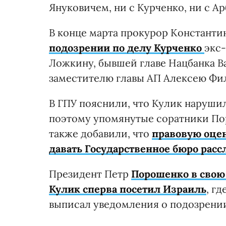
Януковичем, ни с Курченко, ни с 
В конце марта прокурор Константи
подозрении по делу Курченко
экс
Ложкину, бывшей главе Нацбанка 
заместителю главы АП Алексею Фил
В ГПУ пояснили, что Кулик наруши
поэтому упомянутые соратники По
также добавили, что
правовую оцен
давать Государственное бюро расс
Президент Петр
Порошенко в свою 
Кулик сперва посетил Израиль
, г
выписал уведомления о подозрении