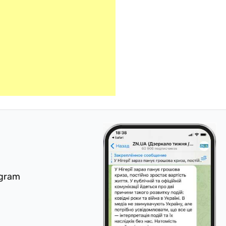
egram