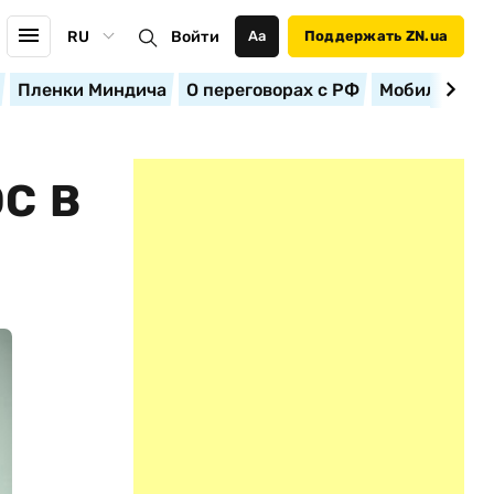
RU
Войти
Аа
Поддержать ZN.ua
Пленки Миндича
О переговорах с РФ
Мобилизация
С В