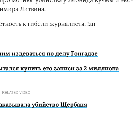
димира Литвина.
тность к гибели журналиста. !zn
им издеваться по делу Гонгадзе
тался купить его записи за 2 миллиона
RELATED VIDEO
заказывала убийство Щербаня