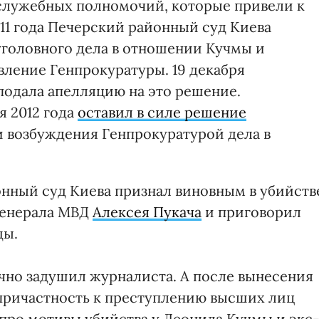
 служебных полномочий, которые привели к
011 года Печерский районный суд Киева
головного дела в отношении Кучмы и
ление Генпрокуратуры. 19 декабря
подала апелляцию на это решение.
я 2012 года
оставил в силе решение
и возбуждения Генпрокуратурой дела в
онный суд Киева признал виновным в убийств
генерала МВД
Алексея Пукача
и приговорил
ды.
учно задушил журналиста. А после вынесения
причастность к преступлению высших лиц
 про мотивы убийства у Леонида Кучмы и экс