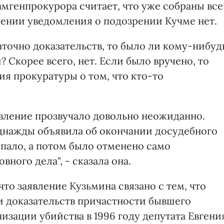
замгенпрокурора считает, что уже собраны все
чении уведомления о подозрении Кучме нет.
аточно доказательств, то было ли кому-нибуд
 Скорее всего, нет. Если было вручено, то
я прокуратуры о том, что кто-то
явление прозвучало довольно неожиданно.
однажды объявила об окончании досудебного
попало, а потом было отменено само
ного дела", - сказала она.
что заявление Кузьмина связано с тем, что
и доказательств причастности бывшего
зации убийства в 1996 году депутата Евгени