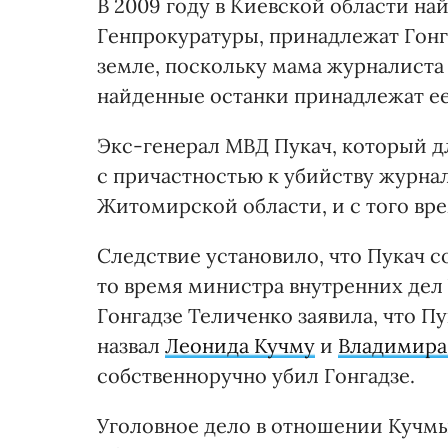
В 2009 году в Киевской области на
Генпрокуратуры, принадлежат Гонга
земле, поскольку мама журналиста 
найденные останки принадлежат ее
Экс-генерал МВД Пукач, который д
с причастностью к убийству журнал
Житомирской области, и с того вр
Следствие установило, что Пукач 
то время министра внутренних дел
Гонгадзе Теличенко заявила, что Пу
назвал
Леонида Кучму
и
Владимира
собственноручно убил Гонгадзе.
Уголовное дело в отношении Кучмы 