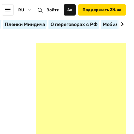
RU
Войти
Аа
Поддержать ZN.ua
Пленки Миндича
О переговорах с РФ
Мобилизация