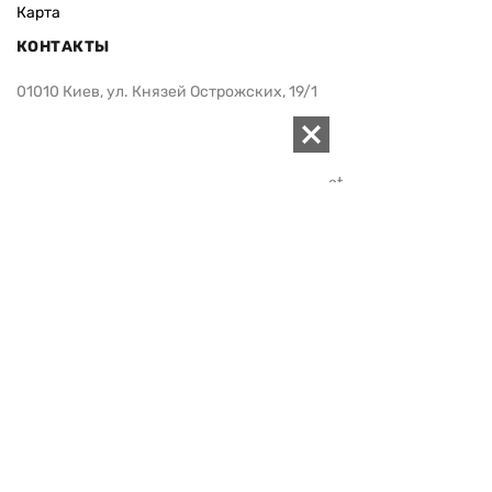
Карта
КОНТАКТЫ
01010 Киев, ул. Князей Острожских, 19/1
Телефон редакции:
+380 (44) 280-04-85
Электронная почта редакции:
zn94@ukr.net
Электронная почта службы новостей:
editor@zn.ua
СОЦСЕТИ
ПОДДЕРЖАТЬ ZN.UA
Поддержать независимую
журналистику!
ЗЕРКАЛО НЕДЕЛИ