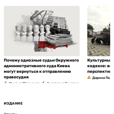
Почему одиозные судьи Окружного
Культурный 
административного суда Киева
кодексе: во
могут вернуться к отправлению
перспектив
правосудия
Дарина Подг
,
Михаил Жернаков
Анастасия Кокалко
ИЗДАНИЕ