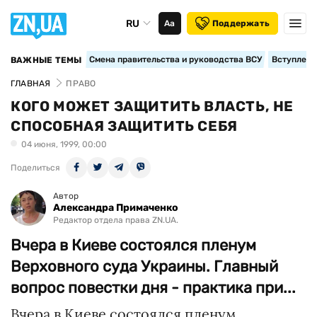
RU
Аа
Поддержать
Смена правительства и руководства ВСУ
Вступление
ВАЖНЫЕ ТЕМЫ
ГЛАВНАЯ
ПРАВО
КОГО МОЖЕТ ЗАЩИТИТЬ ВЛАСТЬ, НЕ
СПОСОБНАЯ ЗАЩИТИТЬ СЕБЯ
04 июня, 1999, 00:00
Поделиться
Автор
Александра Примаченко
Редактор отдела права ZN.UA.
Вчера в Киеве состоялся пленум
Верховного суда Украины. Главный
вопрос повестки дня - практика при...
Вчера в Киеве состоялся пленум