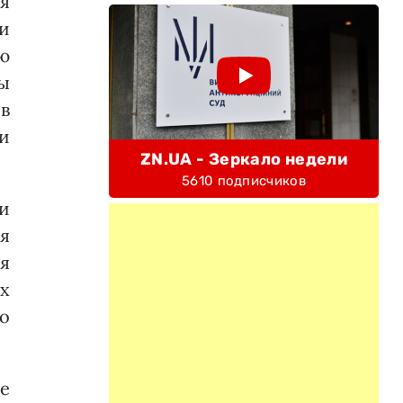
я
ти
ию
ы
в
и
ZN.UA - Зеркало недели
5610 подписчиков
ти
ся
я
х
до
е