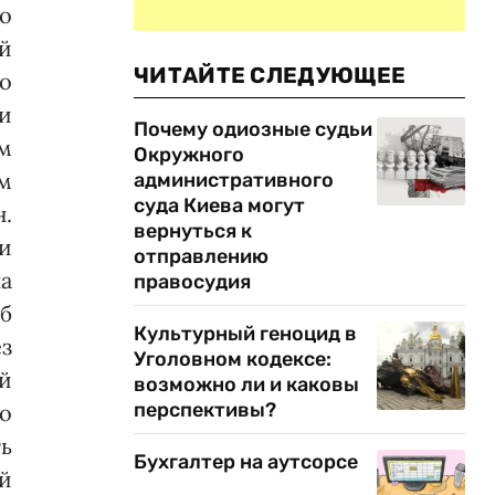
о
й
ЧИТАЙТЕ СЛЕДУЮЩЕЕ
о
 и
Почему одиозные судьи
м
Окружного
м
административного
суда Киева могут
.
вернуться к
и
отправлению
на
правосудия
об
Культурный геноцид в
з
Уголовном кодексе:
й
возможно ли и каковы
перспективы?
но
ть
Бухгалтер на аутсорсе
й