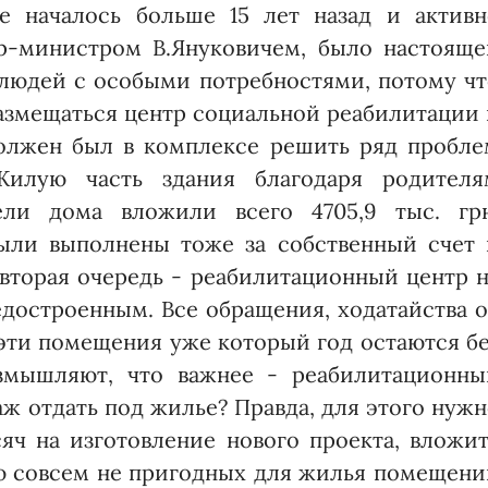
ое началось больше 15 лет назад и активн
р-министром В.Януковичем, было настояще
людей с особыми потребностями, потому чт
азмещаться центр социальной реабилитации
должен был в комплексе решить ряд пробле
Жилую часть здания благодаря родителя
ли дома вложили всего 4705,9 тыс. грн
были выполнены тоже за собственный счет 
вторая очередь - реабилитационный центр 
едостроенным. Все обращения, ходатайства 
эти помещения уже который год остаются бе
азмышляют, что важнее - реабилитационны
аж отдать под жилье? Правда, для этого нуж
яч на изготовление нового проекта, вложи
ю совсем не пригодных для жилья помещени