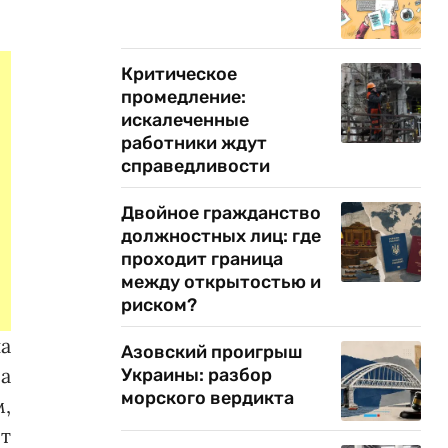
Критическое
промедление:
искалеченные
работники ждут
справедливости
Двойное гражданство
должностных лиц: где
проходит граница
между открытостью и
риском?
на
Азовский проигрыш
а
Украины: разбор
морского вердикта
м,
т