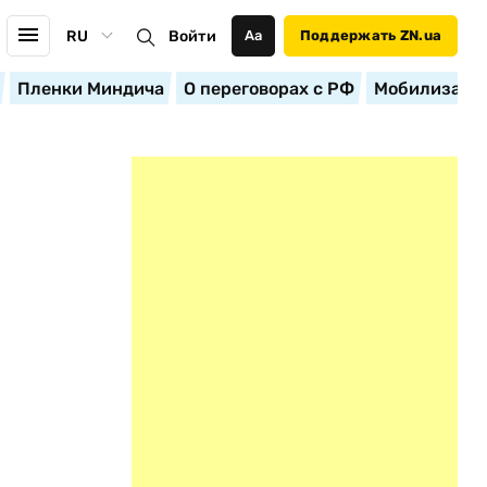
RU
Войти
Аа
Поддержать ZN.ua
Пленки Миндича
О переговорах с РФ
Мобилизация