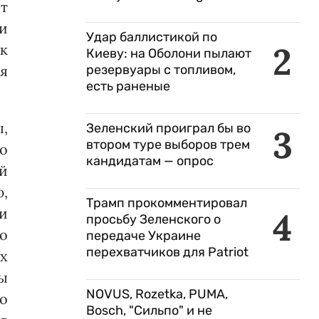
т
и
Удар баллистикой по
2
к
Киеву: на Оболони пылают
я
резервуары с топливом,
есть раненые
,
Зеленский проиграл бы во
3
втором туре выборов трем
о
кандидатам — опрос
й
,
Трамп прокомментировал
и
4
просьбу Зеленского о
о
передаче Украине
перехватчиков для Patriot
х
ы
NOVUS, Rozetka, PUMA,
о
Bosch, "Сильпо" и не