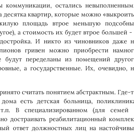
ны коммуникации, остались невыполненным
а десятка квартир, которые можно «выкроит
 жилую площадь втрое меньшую подсобны
гое), а стоимость их будет втрое большей -
 достройка. И никто из чиновников даже н
ллионов гривен можно приобрести намног
ые будут переделаны из помещений другог
овные, а государственные. Их, очевидно, 
инято считать понятием абстрактным. Где-
дома есть детская больница, поликлиника
т.п. В специализированном (для семей 
зно достраивать реабилитационный комплек
ный ответ должностных лиц на настойчивы