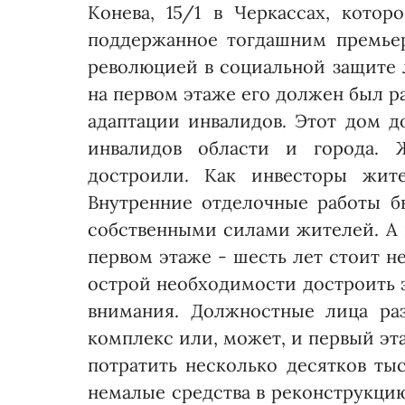
Конева, 15/1 в Черкассах, котор
поддержанное тогдашним премье
революцией в социальной защите 
на первом этаже его должен был р
адаптации инвалидов. Этот дом 
инвалидов области и города. 
достроили. Как инвесторы жите
Внутренние отделочные ра­боты 
собст­венными силами жителей. А 
первом этаже - шесть лет стоит н
острой необходимости достроить 
внимания. Долж­ностные лица р
комплекс или, может, и первый эт
потратить несколько десятков тыс
немалые средства в реконструкци