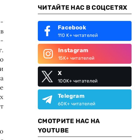
ЧИТАЙТЕ НАС В СОЦСЕТЯХ
-
Facebook
в
110 K+ читателей
 -
г.
Instagram
ю
15K+ читателей
и
X
а
100K+ читателей
е
Telegram
х
60K+ читателей
т
СМОТРИТЕ НАС НА
YOUTUBE
го