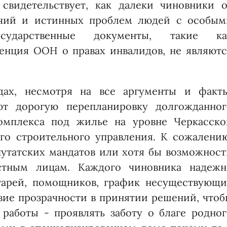
свидетельствует, как далеки чиновники о
чий и истинных проблем людей с особым
сударственные документы, такие ка
енция ООН о правах инвалидов, не являютс
дах, несмотря на все аргументы и факты
ют дорогую перепланировку долгожданног
комплекса под жилье на уровне Черкасско
го строительного управления. К сожалению
утатских мандатов или хотя бы возможност
стным лицам. Каждого чиновника надежн
етарей, помощников, график несуществующи
вие прозрачности в принятии решений, чтоб
 работы - проявлять заботу о благе родног