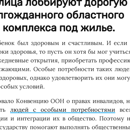
лица лоббируют дорогую
лгожданного областного
 комплекса под жилье.
бенок был здоровым и счастливым. И если 
ки здоровья, то пусть он хотя бы мог учитьс
жедневные открытия, приобретать професси
ружающими. Особые потребности таких люде
 здоровых, однако удовлетворить их они мог
особых условий.
вало Конвенцию ООН о правах инвалидов, н
ить
людей с особыми потребностями
все
ии и интеграции их в общество. Поэтому н
сударству помогают выполнять общественны