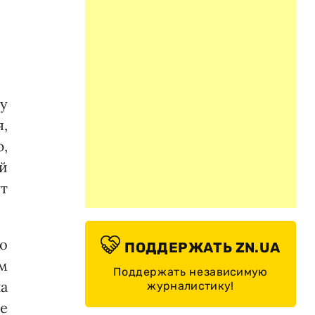
у
я,
ю,
й
ут
о
ПОДДЕРЖАТЬ ZN.UA
м
Поддержать независимую
а
журналистику!
е