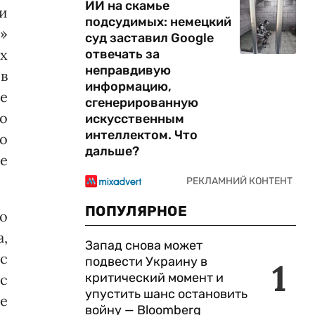
ИИ на скамье
и
подсудимых: немецкий
ь»
суд заставил Google
х
отвечать за
неправдивую
 в
информацию,
е
сгенерированную
о
искусственным
интеллектом. Что
о
дальше?
не
ПОПУЛЯРНОЕ
то
,
Запад снова может
с
подвести Украину в
1
критический момент и
с
упустить шанс остановить
е
войну — Bloomberg