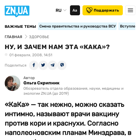
RU
Аа
Поддержать
Смена правительства и руководства ВСУ
Вступление
ВАЖНЫЕ ТЕМЫ
ГЛАВНАЯ
ЗДОРОВЬЕ
НУ, И ЗАЧЕМ НАМ ЭТА «КАКА»?
01 февраля, 2008, 14:51
Поделиться
Автор
Ольга Скрипник
Обозреватель отдела образования, науки, медицины и
экологии ZN.UA (до 2019)
«КаКа» — так нежно, можно сказать
интимно, называют врачи вакцину
против кори и краснухи. Согласно
наполеоновским планам Минздрава, в