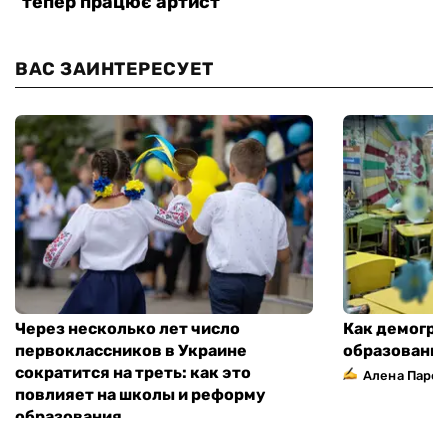
ВАС ЗАИНТЕРЕСУЕТ
Через несколько лет число
Как демогра
первоклассников в Украине
образовани
сократится на треть: как это
Алена Парф
повлияет на школы и реформу
образования