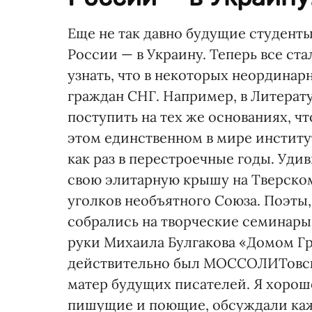
Еще не так давно будущие студенты
России — в Украину. Теперь все ст
узнать, что в некоторых неордина
граждан СНГ. Например, в Литерат
поступить на тех же основаниях, чт
этом единственном в мире институ
как раз в перестроечные годы. Уди
свою элитарную крышу на Тверском
уголков необъятного Союза. Поэты,
собрались на творческие семинары
руки Михаила Булгакова «Домом Гри
действительно был МОССОЛИТовски
матер будущих писателей. Я хорош
пишущие и поющие, обсуждали ка