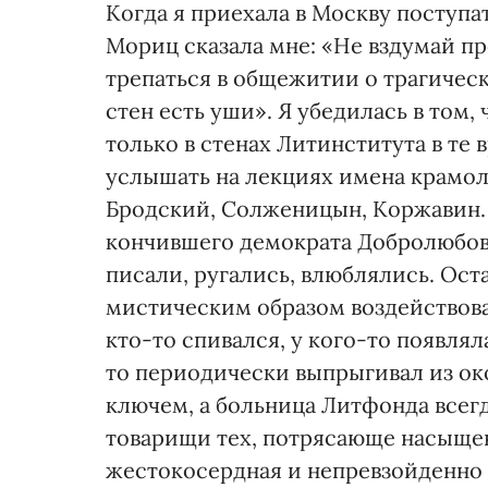
Когда я приехала в Москву поступа
Мориц сказала мне: «Не вздумай п
трепаться в общежитии о трагическ
стен есть уши». Я убедилась в том,
только в стенах Литинститута в те
услышать на лекциях имена крамол
Бродский, Солженицын, Коржавин.
кончившего демократа Добролюбов
писали, ругались, влюблялись. Ост
мистическим образом воздействова
кто-то спивался, у кого-то появля
то периодически выпрыгивал из ок
ключем, а больница Литфонда всегд
товарищи тех, потрясающе насыщен
жестокосердная и непревзойденно 