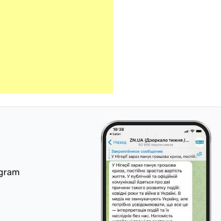
egram