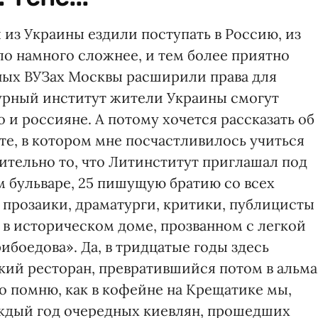
 из Украины ездили поступать в Россию, из
ало намного сложнее, и тем более приятно
рных ВУЗах Москвы расширили права для
урный институт жители Украины смогут
о и россияне. А потому хочется рассказать об
те, в котором мне посчастливилось учиться
вительно то, что Литинститут приглашал под
 бульваре, 25 пишущую братию со всех
 прозаики, драматурги, критики, публицисты
 в историческом доме, прозванном с легкой
боедова». Да, в тридцатые годы здесь
й ресторан, превратившийся потом в альма
о помню, как в кофейне на Крещатике мы,
ждый год очередных киевлян, прошедших