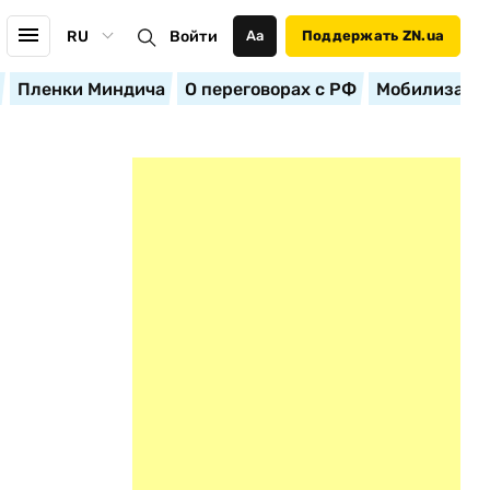
RU
Войти
Аа
Поддержать ZN.ua
Пленки Миндича
О переговорах с РФ
Мобилизация