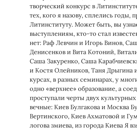
творческий конкурс в Литинституте.
тех, кого я назову, сплелись годы,
Литинституту. Может быть, вы узн
выступлениям, кто-то стал известен
нет: Раф Левчин и Игорь Винов, Са
Денисенков и Вита Котоний, Витали
Саша Закуренко, Саша Карабчиевс
и Костя Олейников, Таня Дрыгина и
курсах, в разных семинарах, у мно
одно «верхнее» образование, а соед
проступали черты двух культурных
вечные: Киев Булгакова и Москва Б
Вертинского, Киев Ахматовой и Гу
логова змиева, из города Киева Я вз