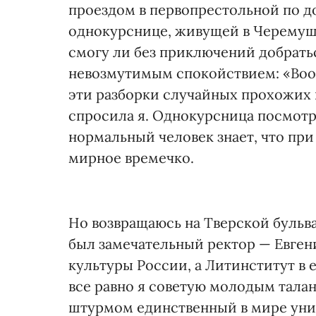
проездом в первопрестольной по до
однокурснице, живущей в Черемушка
смогу ли без приключений добратьс
невозмутимым спокойствием: «Вообщ
эти разборки случайных прохожих н
спросила я. Однокурсница посмотр
нормальный человек знает, что при
мирное времечко.
Но возвращаюсь на Тверской бульвар,
был замечательный ректор — Евген
культуры России, а Литинститут в 
все равно я советую молодым талан
штурмом единственный в мире уник