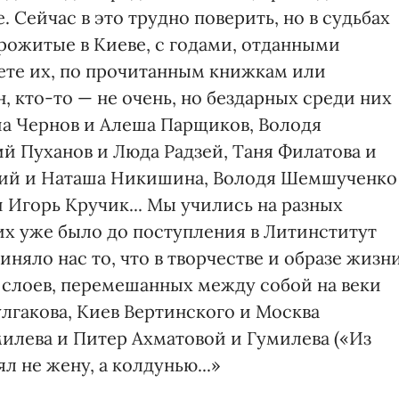
 Сейчас в это трудно поверить, но в судьбах
 прожитые в Киеве, с годами, отданными
аете их, по прочитанным книжкам или
, кто-то — не очень, но бездарных среди них
ша Чернов и Алеша Парщиков, Володя
й Пуханов и Люда Радзей, Таня Филатова и
кий и Наташа Никишина, Володя Шемшученко
 Игорь Кручик... Мы учились на разных
гих уже было до поступления в Литинститут
иняло нас то, что в творчестве и образе жизн
 слоев, перемешанных между собой на веки
улгакова, Киев Вертинского и Москва
милева и Питер Ахматовой и Гумилева («Из
ял не жену, а колдунью...»