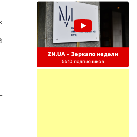
х
й
ZN.UA - Зеркало недели
5610 подписчиков
-