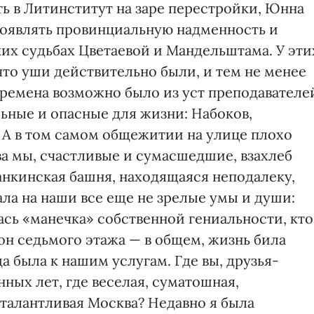
ть в Литинститут на заре перестройки, Юнна
роявлять провинциальную надменность и
их судьбах Цветаевой и Мандельштама. У эти
 что уши действительно были, и тем не менее
 времена возможно было из уст преподавателе
ьные и опасные для жизни: Набоков,
 А в том самом общежитии на улице плохо
а мы, счастливые и сумасшедшие, взахлеб
анкинская башня, находящаяся неподалеку,
ла на наши все еще не зрелые умы и души:
лась «манечка» собственной гениальности, кто
он седьмого этажа — в общем, жизнь била
а была к нашим услугам. Где вы, друзья-
ных лет, где веселая, суматошная,
талантливая Москва? Недавно я была