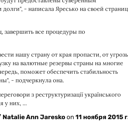
 будут предоставлены суверенным
 долги", - написала Яресько на своей страни
ц, завершить все процедуры по
вести нашу страну от края пропасти, от угроз
узку на валютные резервы страны на многие
чередь, поможет обеспечить стабильность
ы", - подчеркнула она.
ереговори з реструктуризації українського
у них, ...
 Natalie Ann Jaresko
on
11 ноября 2015 г