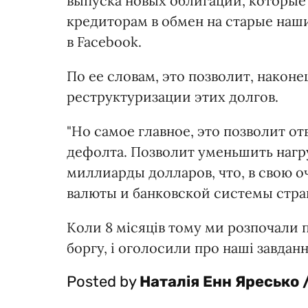
выпуска новых облигаций, которые
кредиторам в обмен на старые наши
в Facebook.
По ее словам, это позволит, наконе
реструктуризации этих долгов.
"Но самое главное, это позволит от
дефолта. Позволит уменьшить нагр
миллиарды долларов, что, в свою о
валюты и банковской системы стран
Коли 8 місяців тому ми розпочали п
боргу, і оголосили про наші завдання 
Posted by
Наталія Енн Яресько /