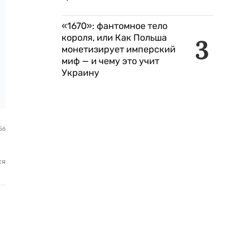
«1670»: фантомное тело
короля, или Как Польша
3
монетизирует имперский
миф — и чему это учит
Украину
56
ся