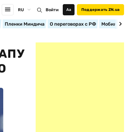
RU
Войти
Аа
Поддержать ZN.ua
Пленки Миндича
О переговорах с РФ
Мобилизация
АПУ
О