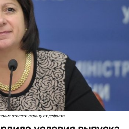
волит отвести страну от дефолта
ердило условия выпуска