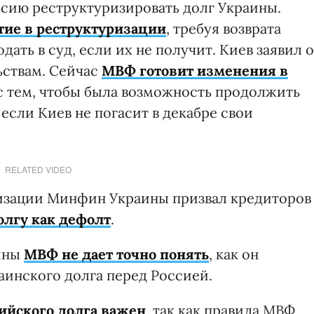
сию реструктуризировать долг Украины.
тие в реструктуризации
, требуя возврата
ать в суд, если их не получит. Киев заявил о
ьствам. Сейчас
МВФ готовит изменения в
с тем, чтобы была возможность продолжить
если Киев не погасит в декабре свои
RELATED VIDEO
ризации Минфин Украины призвал кредиторов
олгу как дефолт
.
аины
МВФ не дает точно понять
, как он
аинского долга перед Россией.
сийского долга важен
, так как правила МВФ