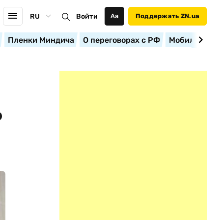
RU
Войти
Аа
Поддержать ZN.ua
Пленки Миндича
О переговорах с РФ
Мобилизация
Ь