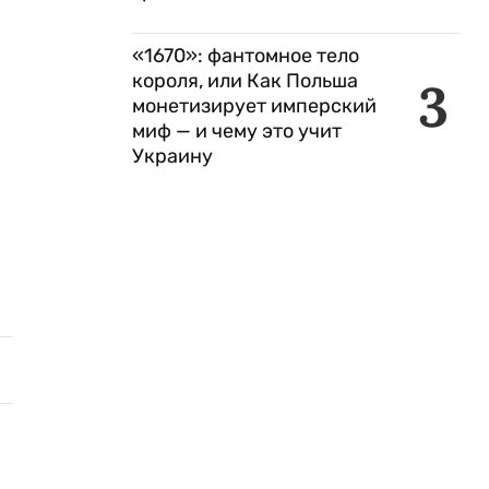
«1670»: фантомное тело
короля, или Как Польша
3
монетизирует имперский
миф — и чему это учит
Украину