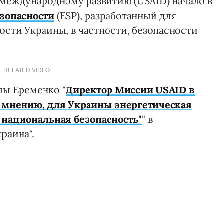
 международному развитию (USAID) начало в
езопасности
(ESP), разработанный для
сти Украины, в частности, безопасности
RELATED VIDEO
лы Еременко "
Директор Миссии USAID в
 мнению, для Украины энергетическая
то национальная безопасность"
" в
раина".