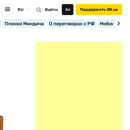
RU
Войти
Аа
Поддержать ZN.ua
Пленки Миндича
О переговорах с РФ
Мобилизация