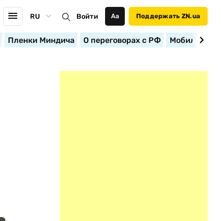
RU
Войти
Аа
Поддержать ZN.ua
Пленки Миндича
О переговорах с РФ
Мобилизация