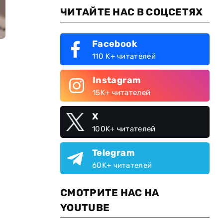
ЧИТАЙТЕ НАС В СОЦСЕТЯХ
Facebook
110 K+ читателей
Instagram
15K+ читателей
X
100K+ читателей
Telegram
60K+ читателей
СМОТРИТЕ НАС НА
YOUTUBE