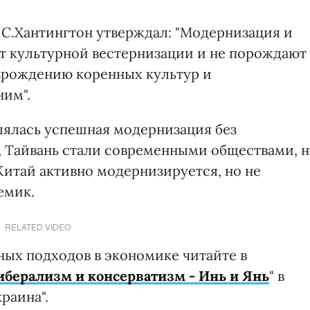
С.Хантингтон утверждал: "Модернизация и
т культурной вестернизации и не порождают
озрождению коренных культур и
ним".
лялась успешная модернизация без
р, Тайвань стали современными обществами, н
Китай активно модернизируется, но не
емик.
RELATED VIDEO
ых подходов в экономике читайте в
иберализм и консерватизм - Инь и Янь
" в
раина".