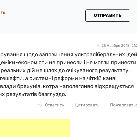
сть
ОТПРАВИТЬ
25 Ноября 2018, 21:
арування щодо запозичення ультраліберальних ідей
деміки-економісти не принесли і не могли принести
з реальних дій не шлях до очікуваного результату.
 гешефти, а системні реформи на чіткій канві
 влади брехунів, котра наполегливо відхрещується
их результатів безглуздо.
Ответить
Цитировать
Пожаловать