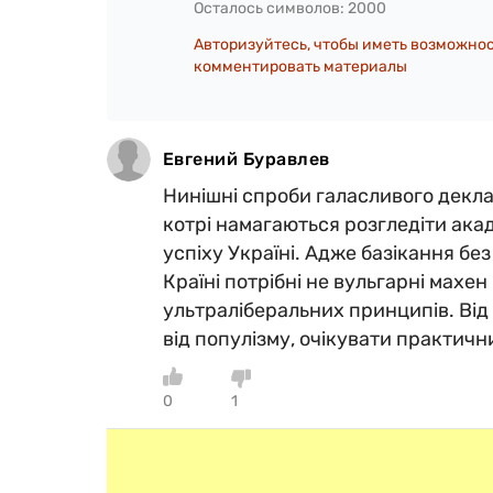
Осталось символов:
2000
Авторизуйтесь, чтобы иметь возможно
комментировать материалы
Евгений Буравлев
Нинішні спроби галасливого декл
котрі намагаються розгледіти ака
успіху Україні. Адже базікання бе
Країні потрібні не вульгарні махен
ультраліберальних принципів. Від
від популізму, очікувати практичн
0
1