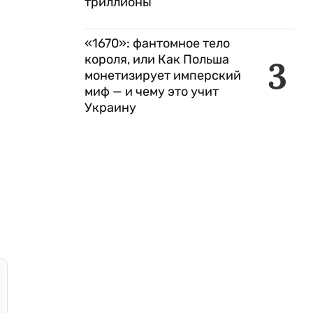
триллионы
«1670»: фантомное тело
короля, или Как Польша
3
монетизирует имперский
миф — и чему это учит
Украину