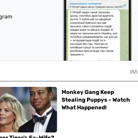
egram