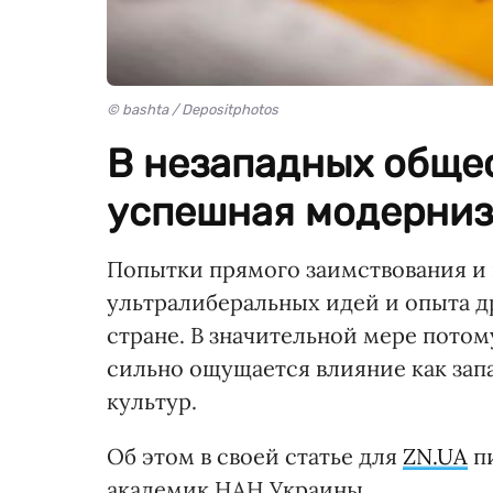
© bashta / Depositphotos
В незападных обще
успешная модерниз
Попытки прямого заимствования и
ультралиберальных идей и опыта д
стране. В значительной мере потому
сильно ощущается влияние как зап
культур.
Об этом в своей статье для
ZN.UA
пи
академик НАН Украины.