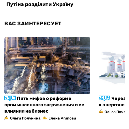
ВАС ЗАИНТЕРЕСУЕТ
Пять мифов о реформе
Через 
промышленного загрязнения и ее
к энергонез
влиянии на бизнес
Ольга Почеп
,
Ольга Полунина
Елена Агапова