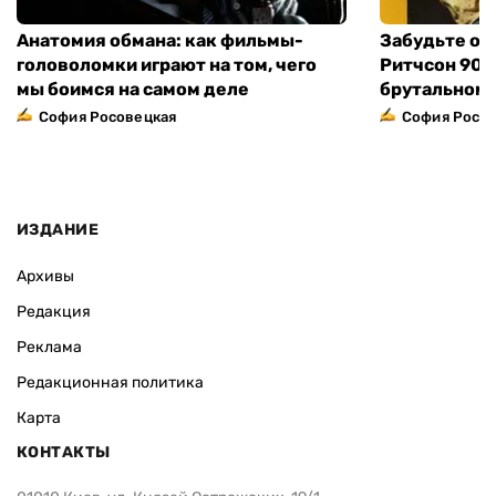
Анатомия обмана: как фильмы-
Забудьте о 
головоломки играют на том, чего
Ритчсон 90 
мы боимся на самом деле
брутальном 
София Росовецкая
София Росо
ИЗДАНИЕ
Архивы
Редакция
Реклама
Редакционная политика
Карта
КОНТАКТЫ