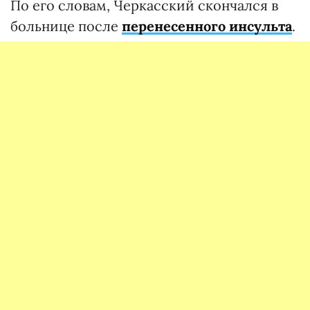
По его словам, Черкасский скончался в
больнице после
перенесенного инсульта
.