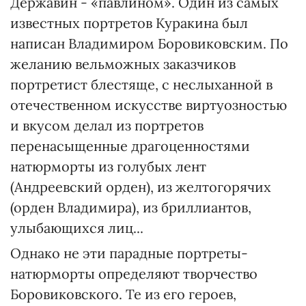
Державин - «павлином». Один из самых
известных портретов Куракина был
написан Владимиром Боровиковским. По
желанию вельможных заказчиков
портретист блестяще, с неслыханной в
отечественном искусстве виртуозностью
и вкусом делал из портретов
перенасыщенные драгоценностями
натюрморты из голубых лент
(Андреевский орден), из желтогорячих
(орден Владимира), из бриллиантов,
улыбающихся лиц...
Однако не эти парадные портреты-
натюрморты определяют творчество
Боровиковского. Те из его героев,