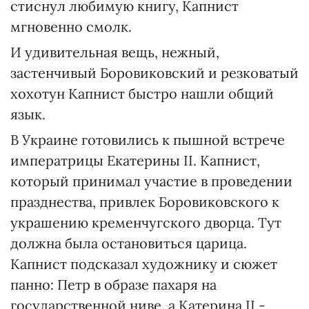
стиснул любимую книгу, Капнист
мгновенно смолк.
И удивительная вещь, нежный,
застенчивый Боровиковский и резковатый
хохотун Капнист быстро нашли общий
язык.
В Украине готовились к пышной встрече
императрицы Екатерины ІІ. Капнист,
который принимал участие в проведении
празднества, привлек Боровиковского к
украшению кременчугского дворца. Тут
должна была остановиться царица.
Капнист подсказал художнику и сюжет
панно: Петр в образе пахаря на
государственной ниве, а Катерина ІІ -