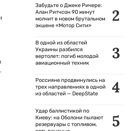
Забудьте о Джеке Ричере:
2
Алан Ритчсон 90 минут
и
молчит в новом брутальном
экшене «Мотор Сити»
В одной из областей
3
Украины разбился
вертолет: погиб молодой
а
авиационный техник
.
Россияне продвинулись на
4
трех направлениях в одной
из областей — DeepState
Удар баллистикой по
5
Киеву: на Оболони пылают
резервуары с топливом,