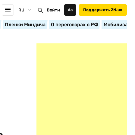
RU
Войти
Аа
Поддержать ZN.ua
Пленки Миндича
О переговорах с РФ
Мобилизация