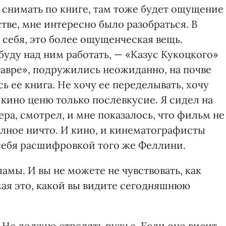
у снимать по книге, там тоже будет ощущение
тве, мне интересно было разобраться. В
себя, это более ощущенческая вещь.
буду над ним работать, — «Казус Кукоцкого»
тавре», подружились неожиданно, на почве
ь ее книга. Не хочу ее переделывать, хочу
 кино ценю только послевкусие. Я сидел на
ра, смотрел, и мне показалось, что фильм не
полное ничто. И кино, и кинематографисты
 себя расшифровкой того же Феллини.
амы. И вы не можете не чувствовать, как
ая это, какой вы видите сегодняшнюю
Не должно стрелять ружье. Если оно висит,