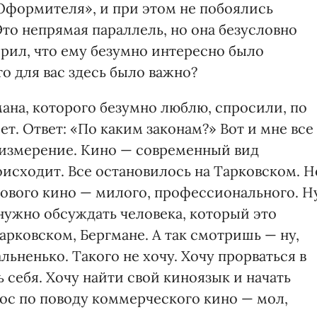
«Оформителя», и при этом не побоялись
то непрямая параллель, но она безусловно
орил, что ему безумно интересно было
то для вас здесь было важно?
ана, которого безумно люблю, спросили, по
т. Ответ: «По каким законам?» Вот и мне все
е измерение. Кино — современный вид
роисходит. Все остановилось на Тарковском. Н
ового кино — милого, профессионального. Н
нужно обсуждать человека, который это
Тарковском, Бергмане. А так смотришь — ну,
альненько. Такого не хочу. Хочу прорваться в
 себя. Хочу найти свой киноязык и начать
рос по поводу коммерческого кино — мол,