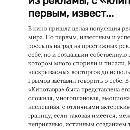
из рекламы, с «кли
первым, извест...
В кино пришла целая популяция ре
мира. Но первым, известным и ус
россыпь наград на престижных рек
себе, но и создавший собственную
котором много спорили и писали. 
нескрываемых восторгов до исполь
Грымов заставил говорить о себе.
«Кинотавра» была представлена ег
сложная, многоплановая, эмоцион
неспешная, с отличными актерским
границу, если таковая имеется, м
неприязнью, истинным созданием т