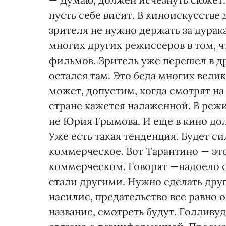
пусть себе висит. В киноискусстве
зрителя не нужно держать за дурак
многих других режиссеров в том, ч
фильмов. Зритель уже перешел в др
остался там. Это беда многих велик
может, допустим, когда смотрят на
стране кажется налаженной. В режи
не Юрия Грымова. И еще в кино до
Уже есть такая тенденция. Будет с
коммерческое. Вот Тарантино — это
коммерческом. Говорят —надоело см
стали другими. Нужно сделать друго
насилие, предательство все равно 
название, смотреть будут. Голливу