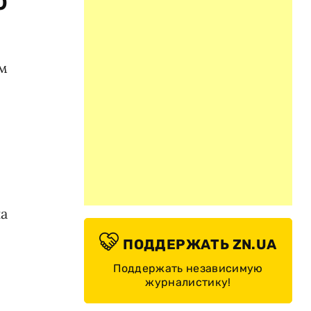
о
ем
на
ПОДДЕРЖАТЬ ZN.UA
Поддержать независимую
журналистику!