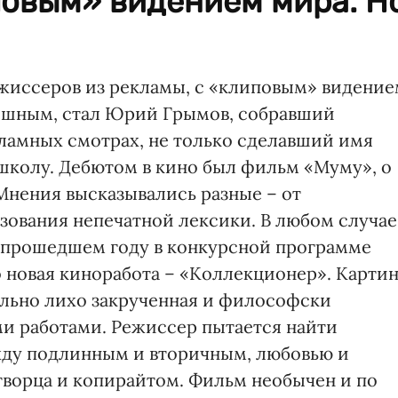
повым» видением мира. Н
жиссеров из рекламы, с «клиповым» видени
пешным, стал Юрий Грымов, собравший
ламных смотрах, не только сделавший имя
 школу. Дебютом в кино был фильм «Муму», о
Мнения высказывались разные – от
зования непечатной лексики. В любом случае
 В прошедшем году в конкурсной программе
о новая киноработа – «Коллекционер». Карти
ально лихо закрученная и философски
и работами. Режиссер пытается найти
ежду подлинным и вторичным, любовью и
ворца и копирайтом. Фильм необычен и по