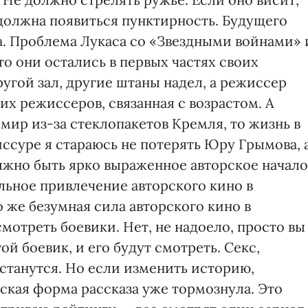
 должна появиться пунктирность. Будущего
а. Проблема Лукаса со «Звездными войнами» 
то они остались в первых частях своих
угой зал, другие штаны надел, а режиссер
их режиссеров, связанная с возрастом. А
 мир из-за стеклопакетов Кремля, то жизнь в
ссуре я стараюсь не потерять Юру Грымова, 
лжно быть ярко выраженное авторское начало
ильное привлечение авторского кино в
 же безумная сила авторского кино в
отреть боевики. Нет, не надоело, просто вы
й боевик, и его будут смотреть. Секс,
останутся. Но если изменить историю,
дская форма рассказа уже тормознула. Это