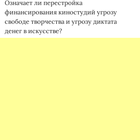
Означает ли перестройка
финансирования киностудий угрозу
свободе творчества и угрозу диктата
денег в искусстве?