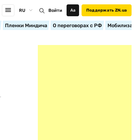
RU
Войти
Аа
Поддержать ZN.ua
Пленки Миндича
О переговорах с РФ
Мобилизация
.