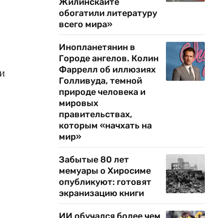
Жилинскайте
обогатили литературу
всего мира»
с
Инопланетянин в
Городе ангелов. Колин
Фаррелл об иллюзиях
 и
Голливуда, темной
природе человека и
мировых
правительствах,
которым «начхать на
мир»
Забытые 80 лет
мемуары о Хиросиме
опубликуют: готовят
экранизацию книги
ИИ обучался более чем