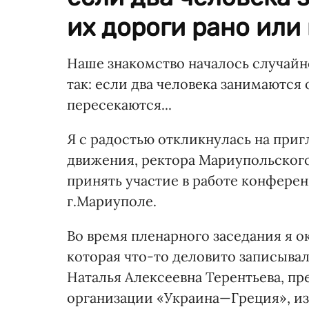
их дороги рано или 
Наше знакомство началось случайно
так: если два человека занимаются
пересекаются...
Я с радостью откликнулась на при
движения, ректора Мариупольского
принять участие в работе конфере
г.Мариуполе.
Во время пленарного заседания я 
которая что-то деловито записыва
Наталья Алексеевна Терентьева, п
организации «Украина—Греция», и