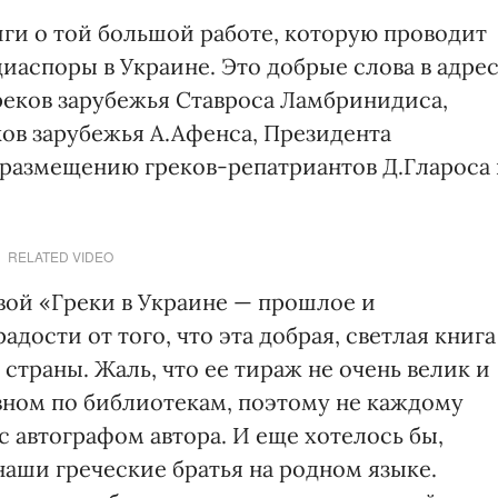
иги о той большой работе, которую проводит
иаспоры в Украине. Это добрые слова в адре
реков зарубежья Ставроса Ламбринидиса,
ков зарубежья А.Афенса, Президента
размещению греков-репатриантов Д.Глароса
RELATED VIDEO
вой «Греки в Украине — прошлое и
дости от того, что эта добрая, светлая книга
страны. Жаль, что ее тираж не очень велик и
овном по библиотекам, поэтому не каждому
с автографом автора. И еще хотелось бы,
наши греческие братья на родном языке.