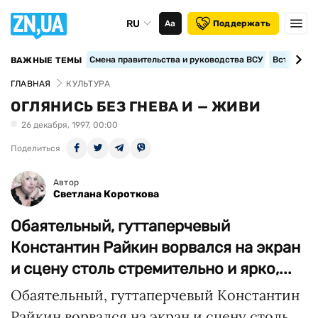
RU
Аа
Поддержать
Смена правительства и руководства ВСУ
Вступление
ВАЖНЫЕ ТЕМЫ
ГЛАВНАЯ
КУЛЬТУРА
ОГЛЯНИСЬ БЕЗ ГНЕВА И — ЖИВИ
26 декабря, 1997, 00:00
Поделиться
Автор
Светлана Короткова
Обаятельный, гуттаперчевый
Константин Райкин ворвался на экран
и сцену столь стремительно и ярко,...
Обаятельный, гуттаперчевый Константин
Райкин ворвался на экран и сцену столь